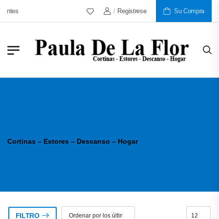
entes
/
Registrese
Su Compra
Cortinas – Estores – Descanso – Hogar
FILTRO