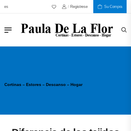
/
Registrese
Más De 30 Años Al Servicio D
Su Compra
Cortinas – Estores – Descanso – Hogar