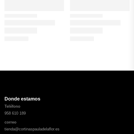
Donde estamos
Teléfono
958 610 189
correo
tienda@cortinaspauladelaflor.es