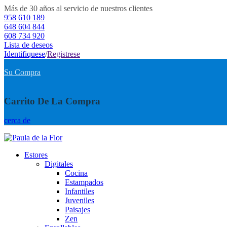
Más de 30 años al servicio de nuestros clientes
958 610 189
648 604 844
608 734 920
Lista de deseos
Identifiquese
/
Registrese
Su Compra
Carrito De La Compra
cerca de
Estores
Digitales
Cocina
Estampados
Infantiles
Juveniles
Paisajes
Zen