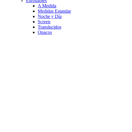
Enrollables
A Medida
Medidas Estandar
Noche y Día
Screen
Translucidos
Opacos