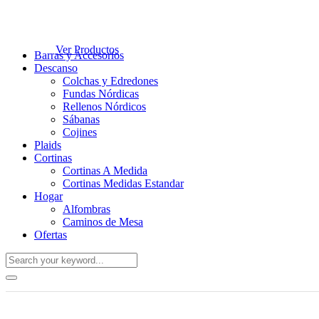
Ver Productos
Barras y Accesorios
Descanso
Colchas y Edredones
Fundas Nórdicas
Rellenos Nórdicos
Sábanas
Cojines
Plaids
Cortinas
Cortinas A Medida
Cortinas Medidas Estandar
Hogar
Alfombras
Caminos de Mesa
Ofertas