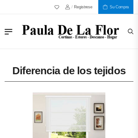
Más De 30 Años Al Servicio De Nuestro
/
Registrese
Su Compra
Diferencia de los tejidos