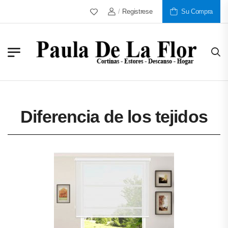
/
Registrese
Más De 30 Años Al Servicio De N
Su Compra
Diferencia de los tejidos