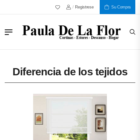
/
Registrese
Más De 30 Años Al Servicio De Nues
Su Compra
Diferencia de los tejidos