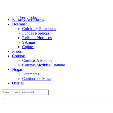
Ver Productos
Barras y Accesorios
Descanso
Colchas y Edredones
Fundas Nórdicas
Rellenos Nórdicos
Sábanas
Cojines
Plaids
Cortinas
Cortinas A Medida
Cortinas Medidas Estandar
Hogar
Alfombras
Caminos de Mesa
Ofertas