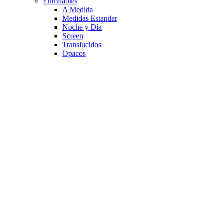
Enrollables
A Medida
Medidas Estandar
Noche y Día
Screen
Translucidos
Opacos