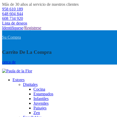
Más de 30 años al servicio de nuestros clientes
958 610 189
648 604 844
608 734 920
Lista de deseos
Identifiquese
/
Registrese
Su Compra
Carrito De La Compra
cerca de
Estores
Digitales
Cocina
Estampados
Infantiles
Juveniles
Paisajes
Zen