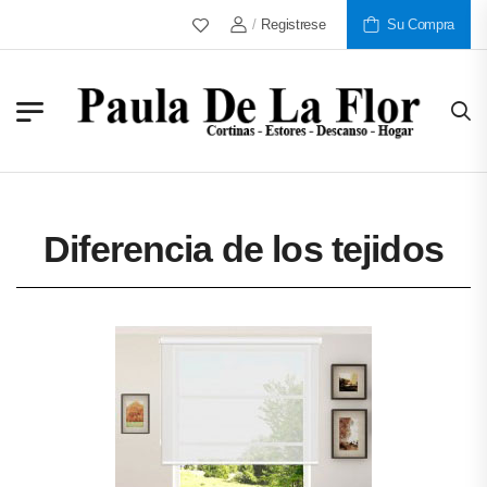
/
Registrese
Más De 30 Años Al Servicio De Nue
Su Compra
Diferencia de los tejidos