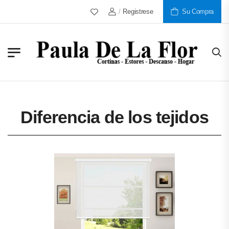
/
Registrese
Más De 30 Años Al Servicio De N
Su Compra
Diferencia de los tejidos