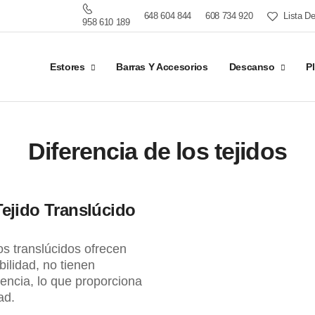
648 604 844
608 734 920
Lista D
958 610 189
Estores
Barras Y Accesorios
Descanso
P
Diferencia de los tejidos
Tejido Translúcido
dos translúcidos ofrecen
ibilidad, no tienen
encia, lo que proporciona
ad.