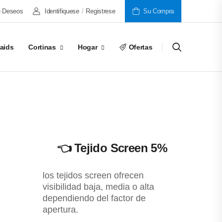
e Deseos
Identifiquese
/
Registrese
Su Compra
laids
Cortinas
Hogar
Ofertas
👈
Tejido Screen 5%
los tejidos screen ofrecen
visibilidad baja, media o alta
dependiendo del factor de
apertura.