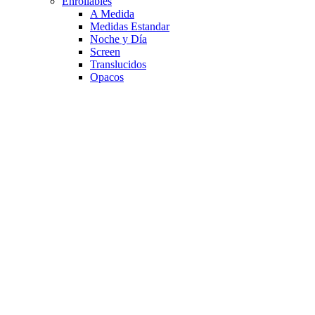
Enrollables
A Medida
Medidas Estandar
Noche y Día
Screen
Translucidos
Opacos