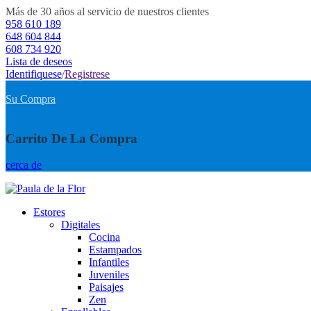
Más de 30 años al servicio de nuestros clientes
958 610 189
648 604 844
608 734 920
Lista de deseos
Identifiquese
/
Registrese
Su Compra
Carrito De La Compra
cerca de
Estores
Digitales
Cocina
Estampados
Infantiles
Juveniles
Paisajes
Zen