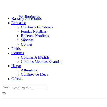
Ver Productos
Barras y Accesorios
Descanso
Colchas y Edredones
Fundas Nórdicas
Rellenos Nórdicos
Sábanas
Cojines
Plaids
Cortinas
Cortinas A Medida
Cortinas Medidas Estandar
Hogar
Alfombras
Caminos de Mesa
Ofertas