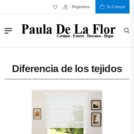
/
Registrese
Más De 30 Años Al Servicio De Nuest
Su Compra
Diferencia de los tejidos