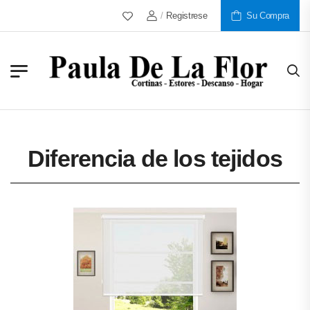
/
Registrese
Más De 30 Años Al Servicio De Nues
Su Compra
Diferencia de los tejidos