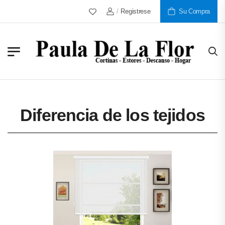
/
Registrese
Más De 30 Años Al Servicio De N
Su Compra
Diferencia de los tejidos