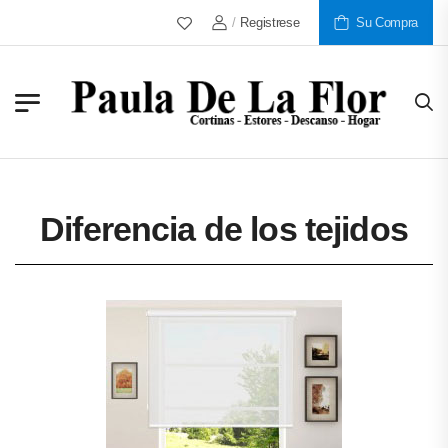
Más De 30 Años Al Servicio De Nuestros
/
Registrese
Su Compra
Diferencia de los tejidos